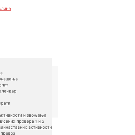
ка
онашања
спит
алендар
врата
активности и звоњења
исаних провера 1 и 2
ваннаставних активности
 превоз