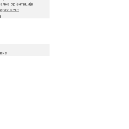
ална орјентација
парламент
а
а
авке