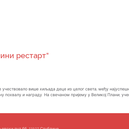
ини рестарт“
је учествовало више хиљада деце из целог света, међу најуспеш
ебну похвалу и награду. На свечаном пријему у Великој Плани, уч
евски пут бб, 11507 Стублине