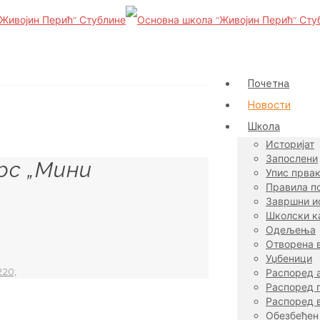
Почетна
Новости
Школа
Историјат
Запослени
рс „Мини
Упис прва
Правила п
Завршни и
Школски к
Одељења
Отворена 
Уџбеници
20;
Распоред 
Распоред п
Распоред 
Обезбеђен