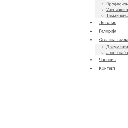
Професион
Ученички 
Такмичењ
Летопис
Галерија
Огласна табл
Документи
Јавне наб
Часопис
Контакт