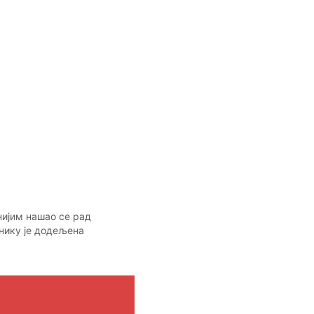
нијим нашао се рад
енику је додељена