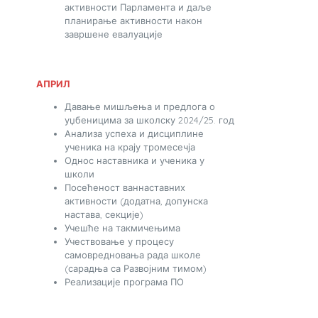
активности Парламента и даље
планирање активности након
завршене евалуације
АПРИЛ
Давање мишљења и предлога о
уџбеницима за школску 2024/25. год
Анализа успеха и дисциплине
ученика на крају тромесечја
Однос наставника и ученика у
школи
Посећеност ваннаставних
активности (додатна, допунска
настава, секције)
Учешће на такмичењима
Учествовање у процесу
самовредновања рада школе
(сарадња са Развојним тимом)
Реализације програма ПО