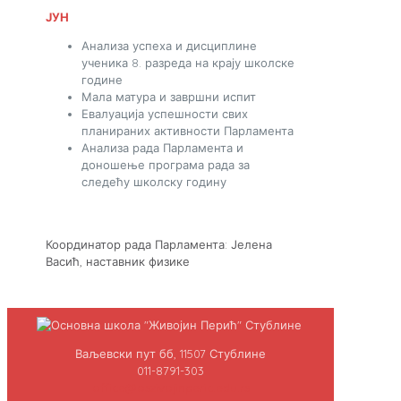
ЈУН
Анализа успеха и дисциплине
ученика 8. разреда на крају школске
године
Мала матура и завршни испит
Евалуација успешности свих
планираних активности Парламента
Анализа рада Парламента и
доношење програма рада за
следећу школску годину
Координатор рада Парламента: Јелена
Васић, наставник физике
Ваљевски пут бб, 11507 Стублине
011-8791-303
office@oszivojinperic.edu.rs