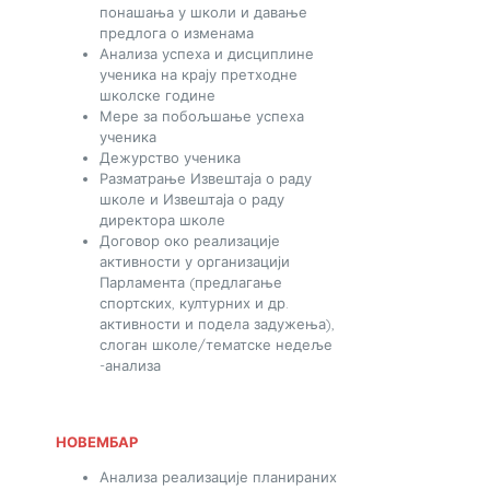
понашања у школи и давање
предлога о изменама
Анализа успеха и дисциплине
ученика на крају претходне
школске године
Мере за побољшање успеха
ученика
Дежурство ученика
Разматрање Извештаја о раду
школе и Извештаја о раду
директора школе
Договор око реализације
активности у организацији
Парламента (предлагање
спортских, културних и др.
активности и подела задужења),
слоган школе/тематске недеље
-анализа
НОВЕМБАР
Анализа реализације планираних