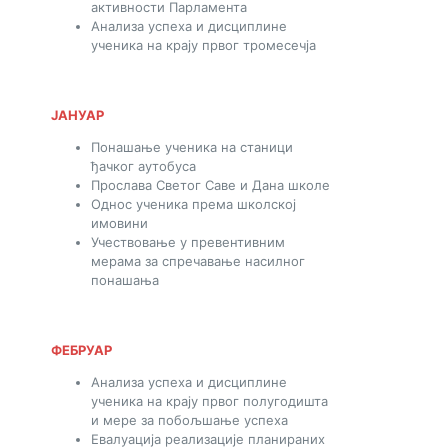
активности Парламента
Анализа успеха и дисциплине
ученика на крају првог тромесечја
ЈАНУАР
Понашање ученика на станици
ђачког аутобуса
Прослава Светог Саве и Дана школе
Однос ученика према школској
имовини
Учествовање у превентивним
мерама за спречавање насилног
понашања
ФЕБРУАР
Анализа успеха и дисциплине
ученика на крају првог полугодишта
и мере за побољшање успеха
Евалуација реализације планираних