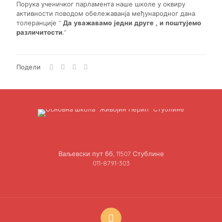
Порука ученичког парламента наше школе у оквиру
активности поводом обележаванја међународног дана
толеранције "
Да уважавамо једни друге , и поштујемо
различитости.
"
Подели
Ваљевски пут бб, 11507 Стублине
011-8791-303
office@oszivojinperic.edu.rs