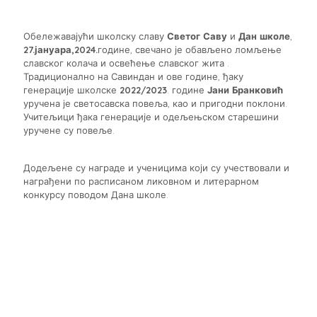
Обележавајући школску славу
Светог Саву
и
Дан школе
,
27.јануара,2024.
године, свечано је обављено ломљење
славског колача и освећење славског жита .
Традиционално на Савиндан и ове године, ђаку
генерације школске
2022/2023
. године
Јани Бранковић
уручена је светосавска повеља, као и пригодни поклони.
Учитељици ђака генерације и одељењском старешини
уручене су повеље.
Додељене су награде и ученицима који су учествовали и
награђени по расписаном ликовном и литерарном
конкурсу поводом Дана школе.