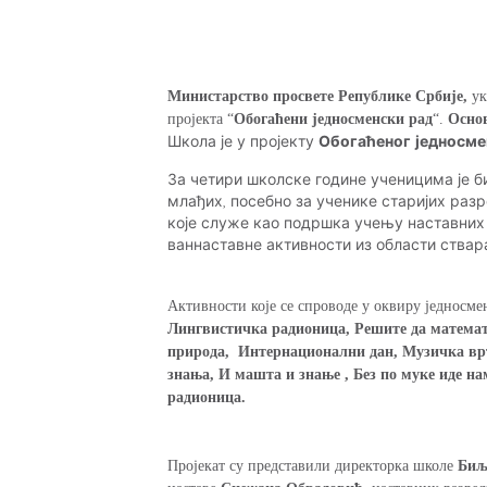
Министарство просвете Републике Србије,
ук
пројекта “
Обогаћени једносменски рад
“.
Осно
Школа је у пројекту
Обогаћеног једносме
За четири школске године ученицима је би
млађих, посебно за ученике старијих разр
које служе као подршка учењу наставних 
ваннаставне активности из области ствара
Активности које се спроводе у оквиру једносмен
Лингвистичка радионица, Решите да математ
природа, Интернационални дан, Музичка вртеш
знања, И машта и знање , Без по муке иде н
радионица.
Пројекат су представили директорка школе
Биљ