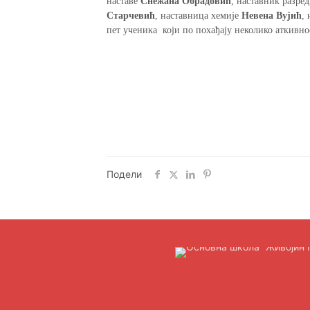
наставе
Снежана Обрадовић
, наставник разре
Старчевић
, наставница хемије
Невена Вујић
,
пет ученика који по похађају неколико аткивно
Подели