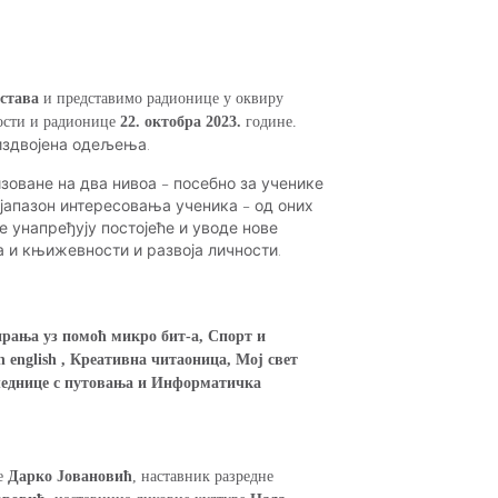
става
и представимо радионице у оквиру
ности и радионице
22. октобра 2023.
године.
 издвојена одељења.
изоване на два нивоа – посебно за ученике
ијапазон интересовања ученика – од оних
 унапређују постојеће и уводе нове
ка и књижевности и развоја личности.
ирања уз помоћ микро бит-а, Спорт и
 english , Креативна читаоница, Мој свет
гледнице с путовања и Информатичка
ве
Дарко Јовановић
, наставник разредне