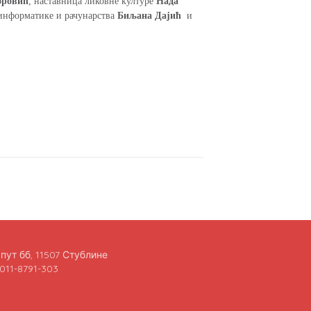
оровић
, наставница ликовне културе
Нада
 информатике и рачунарства
Биљана Дајић
и
пут бб, 11507 Стублине
011-8791-303
oszivojinperic.edu.rs