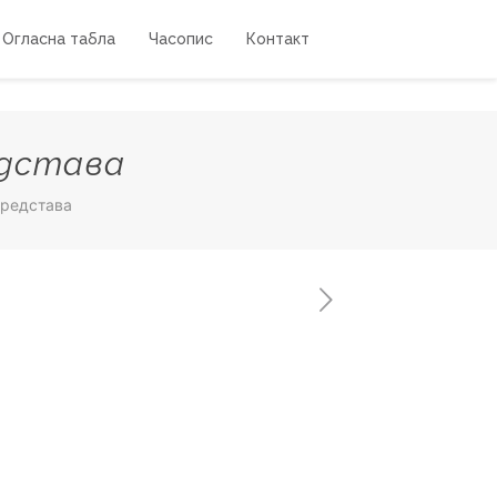
Огласна табла
Часопис
Контакт
едстава
средстава