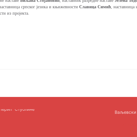
дне наставе
Биљана Стојановић
, наставник разредне наставе
Јелена Тод
 наставница српског језика и књижевности
Славица Симић
, наставница
сти из пројекта.
Ваљевски 
office@