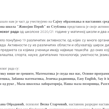
азало нам је част да учествујемо на
Сајму образовања и наставних сред
вна школа "Живојин Перић" из Стублина
представила је своје актив
нског рада
од школске 2020/21. године у матичној школи и два
ло понуђено 19 различитих активности, од којих су многе орган
еда. Активности су из различитих области и обухватају широк д
предмета са којима ученици имају највише тешкоћа до оних које
лаштва, спорта, науке, дигиталних технологија, уметности, јези
ског рада су:
ику више не грешите, Математика је свуда око нас, Основе програм
ка, Забавна математика, Језичка радионица, Easy English, Say it in
ам од руке , Мала школска лабораторија, Наша мала позорница, Раз
ана Обрадовић
, психолог
Весна Старчевић
, наставник разредне наста