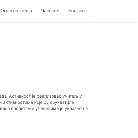
Огласна табла
Часопис
Контакт
да. Активност је реализовао учитељ у
 активностима које су обухватиле
твено васпитање ученицима је указано на