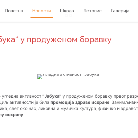
Почетна
Новости
Школа
Летопис
Галерија
бука“ у продуженом боравку
е угледна активност
"Јабука"
у продуженом боравку првог разре
 Циљ активности је била
промоција здраве исхране
. Занимљивим
ка, свет око нас, ликовна и музичка култура, физичко и здравс
ну исхрану
.