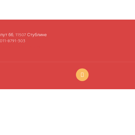
пут бб, 11507 Стублине
011-8791-303
oszivojinperic.edu.rs