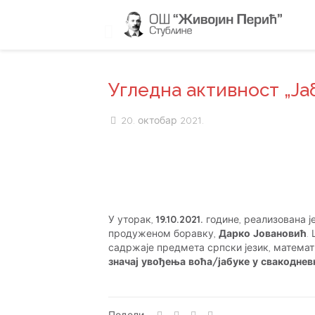
Угледна активност „Ја
20. октобар 2021.
У уторак,
19.10.2021.
године, реализована ј
продуженом боравку,
Дарко Јовановић
.
садржаје предмета српски језик, математи
значај увођења воћа/јабуке у свакоднев