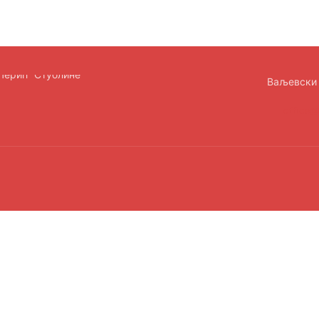
Ваљевски 
office@
.