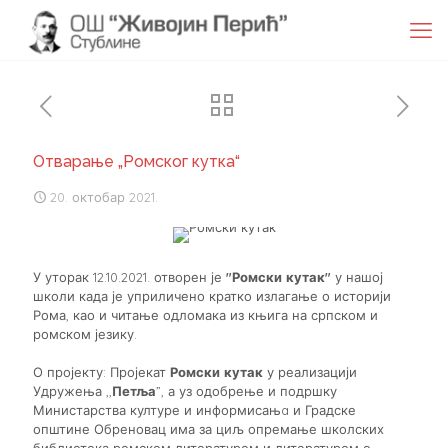
Отварање „Ромског кутка“
20. октобар 2021.
У уторак 12.10.2021. отворен је
"Ромски кутак"
у нашој
школи када је уприличено кратко излагање о историји
Рома, као и читање одломака из књига на српском и
ромском језику.
О пројекту: Пројекат
Ромски кутак
у реализацији
Удружења ,,
Петља
”, а уз одобрење и подршку
Министарства културе и информисањa и Градске
општине Обреновац има за циљ опремање школских