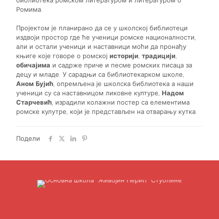
библиотека ромском литературом и литературом о
Ромима.
Пројектом је планирано да се у школској библиотеци
издвоји простор где ће ученици ромске националности,
али и остали ученици и наставници моћи да пронађу
књиге које говоре о ромској
историји
,
традицији
,
обичајима
и садрже приче и песме ромских писаца за
децу и младе. У сарадњи са библиотекарком школе,
Аном Бујић
, опремљена је школска библиотека а наши
ученици су са наставницом ликовне културе,
Надом
Старчевић
, израдили колажни постер са елементима
ромске кулутре, који је представљен на отварању кутка.
Подели