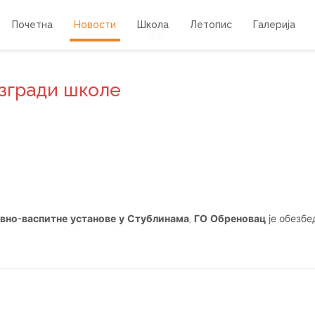
Почетна
Новости
Школа
Летопис
Галерија
 згради школе
вно-васпитне установе у Стублинама
,
ГО Обреновац
је обезбе