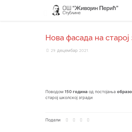
Нова фасада на старој
29. децембар 2021.
Поводом
150 година
од постојања
образо
старој школској згради.
Подели