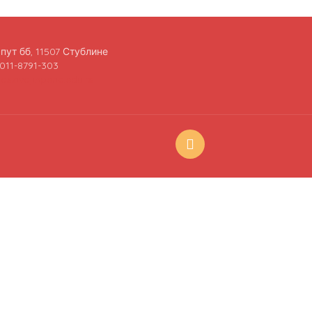
пут бб, 11507 Стублине
011-8791-303
oszivojinperic.edu.rs