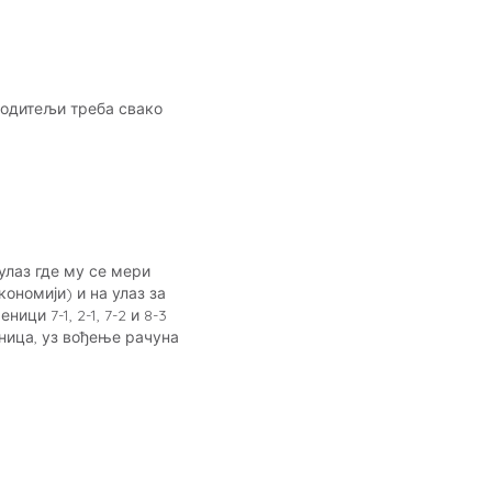
Родитељи треба свако
улаз где му се мери
кономији) и на улаз за
ци 7-1, 2-1, 7-2 и 8-3
еница, уз вођење рачуна