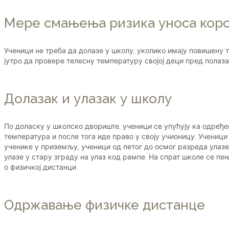
Мере смањења ризика уноса коро
Ученици не треба да долазе у школу, уколико имају повишену
јутро да провере телесну температуру својој деци пред полаза
Долазак и улазак у школу
По доласку у школско двориште, ученици се упућују ка одређен
температура и после тога иде право у своју учионицу. Ученици 
ученике у приземљу, ученици од петог до осмог разреда улазе на
улазе у стару зграду на улаз код рампе. На спрат школе се п
о физичкој дистанци.
Одржавање физичке дистанце