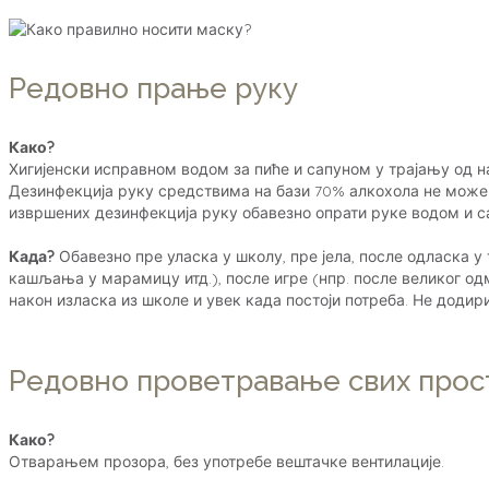
Редовно прање руку
Како?
Хигијенски исправном водом за пиће и сапуном у трајању од 
Дезинфекција руку средствима на бази 70% алкохола не може 
извршених дезинфекција руку обавезно опрати руке водом и 
Када?
Обавезно пре уласка у школу, пре јела, после одласка 
кашљања у марамицу итд.), после игре (нпр. после великог о
након изласка из школе и увек када постоји потреба. Не додир
Редовно проветравање свих прос
Како?
Отварањем прозора, без употребе вештачке вентилације.