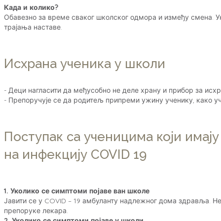
Када и колико?
Обавезно за време сваког школског одмора и између смена. 
трајања наставе.
Исхрана ученика у школи
- Деци нагласити да међусобно не деле храну и прибор за исхр
- Препоручује се да родитељ припреми ужину ученику, како уч
Поступак са ученицима који има
на инфекцију COVID 19
1. Уколико се симптоми појаве ван школе
Јавити се у COVID – 19 амбуланту надлежног дома здравља. Н
препоруке лекара.
2. Уколико се симптоми појаве у школи