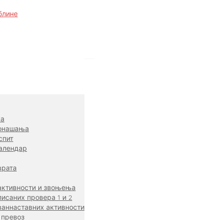
ка
онашања
спит
алендар
врата
активности и звоњења
исаних провера 1 и 2
ваннаставних активности
 превоз