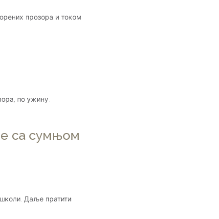
орених прозора и током
ора, по ужину.
је са сумњом
 школи. Даље пратити