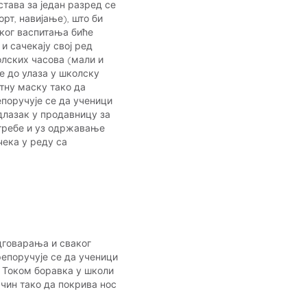
тава за један разред се
рт, навијање), што би
чког васпитања биће
и сачекају свој ред
олских часова (мали и
е до улаза у школску
тну маску тако да
поручује се да ученици
длазак у продавницу за
отребе и уз одржавање
чека у реду са
одговарања и сваког
репоручује се да ученици
. Током боравка у школи
ачин тако да покрива нос