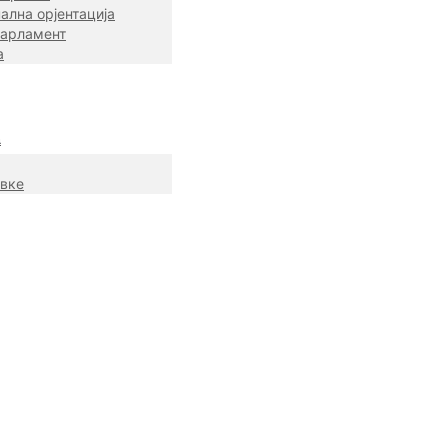
ална орјентација
парламент
а
а
авке