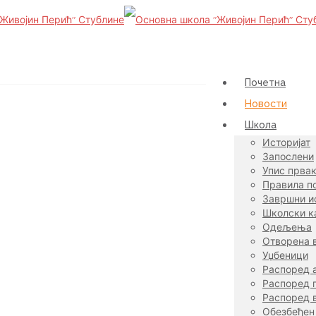
Почетна
Новости
Школа
Историјат
Запослени
Упис прва
Правила п
Завршни и
Школски к
Одељења
Отворена 
Уџбеници
Распоред 
Распоред п
Распоред 
Обезбеђен