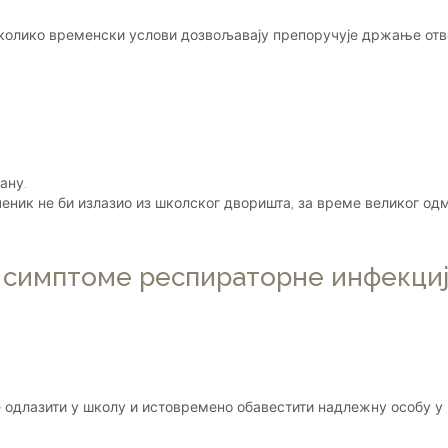
Уколико временски услови дозвољавају препоручује држање отв
ану.
еник не би излазио из школског дворишта, за време великог одм
ју симптоме респираторне инфекци
е одлазити у школу и истовремено обавестити надлежну особу у