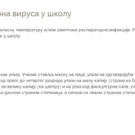
на вируса у школу
 телесну температуру и/или симптоме респираторне инфекције. 
к у школу.
ом улазу. Ученик ставља маску на лице, улази на одговарајући 
од првог до четвртог разреда улазе на малу капију (страна ка Е
 велику капију (ка центру) и на улаз код фискултурне сале, учени
ење десном страном степеница, а силази се левом страном степ