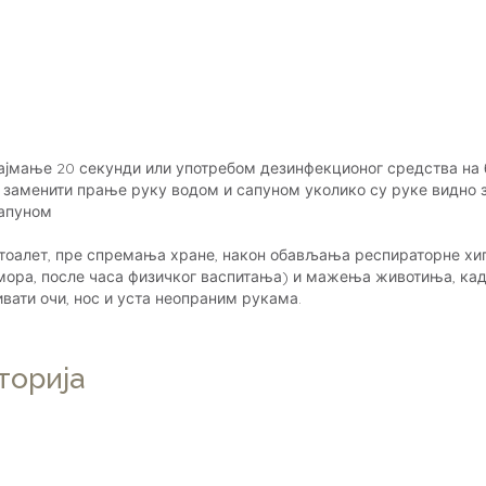
најмање 20 секунди или употребом дезинфекционог средства на 
заменити прање руку водом и сапуном уколико су руке видно з
сапуном
у тоалет, пре спремања хране, након обављања респираторне хиг
дмора, после часа физичког васпитања) и мажења животиња, кад
ивати очи, нос и уста неопраним рукама.
торија