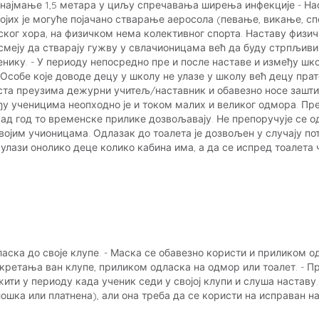
најмање 1,5 метара у циљу спречавања ширења инфекције - Нас
којих је могуће појачано стварање аеросола (певање, викање, спо
ског хора, на физичком нема колективног спорта. Наставу физи
 смеју да стварају гужву у свлачионицама већ да буду стрпљиви 
енику. - У периоду непосредно пре и после наставе и између шк
Особе које доводе децу у школу не улазе у школу већ децу прат
аста преузима дежурни учитељ/наставник и обавезно носе зашти
ђу ученицима неопходно је и током малих и великог одмора. Пре
ад год то временске прилике дозвољавају. Не препоручује се о
војим учионицама. Одлазак до тоалета је дозвољен у случају п
улази онолико деце колико кабина има, а да се испред тоалета 
ласка до своје клупе. - Маска се обавезно користи и приликом 
 кретања ван клупе, приликом одласка на одмор или тоалет. - П
ити у периоду када ученик седи у својој клупи и слуша наставу
ошка или платнена), али она треба да се користи на исправан н