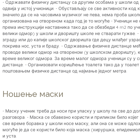
- Одржавати физичку дистанцу са другим особама у школи од 
одвија у истој учионици. - Обустављају се све активности код 
значило да се на часовима музичког не пева, нема проба школ
организована на отвореном када год је то могуће - Ученици не
према инструкцији наставника тако да се обезбеди 4 m2 по уч
велики одмор) у школи и дворишту школе не стварати гужве. - 
зграду или до капије школског дворишта где децу млађег узр
покрива нос, уста и браду. - Одржавање физичке дистанце ме
проводе велики одмор на отвореном (у школском дворишту), к
време великог одмора. За време малог одмора ученици су у с
дистанце. - Организовати коришћење тоалета тако да у тоалет 
поштовањем физичке дистанце од најмање једног метра.
Ношење маски
- Маску ученик треба да носи при уласку у школу па све до до
разговора. - Маска се обавезно користи и приликом било којег
све време боравка у школи носе маску, али она се може одлож
могуће је да се користи било која маска (хируршка, епидемиол
и уста.