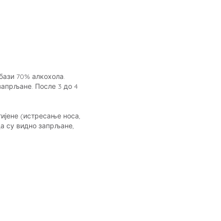
бази 70% алкохола.
апрљане. После 3 до 4
ијене (истресање носа,
а су видно запрљане,